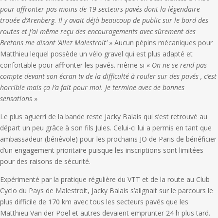
pour affronter pas moins de 19 secteurs pavés dont la légendaire
trouée d’Arenberg. Il y avait déjà beaucoup de public sur le bord des
routes et j’ai même reçu des encouragements avec sûrement des
Bretons me disant ‘Allez Malestroit’
» Aucun pépins mécaniques pour
Matthieu lequel possède un vélo gravel qui est plus adapté et
confortable pour affronter les pavés. même si «
On ne se rend pas
compte devant son écran tv de la difficulté à rouler sur des pavés , c’est
horrible mais ça l’a fait pour moi. Je termine avec de bonnes
sensations
»
Le plus aguerri de la bande reste Jacky Balais qui s’est retrouvé au
départ un peu grâce à son fils Jules. Celui-ci lui a permis en tant que
ambassadeur (bénévole) pour les prochains JO de Paris de bénéficier
d’un engagement prioritaire puisque les inscriptions sont limitées
pour des raisons de sécurité.
Expérimenté par la pratique régulière du VTT et de la route au Club
Cyclo du Pays de Malestroit, Jacky Balais s’alignait sur le parcours le
plus difficile de 170 km avec tous les secteurs pavés que les
Matthieu Van der Poel et autres devaient emprunter 24 h plus tard.