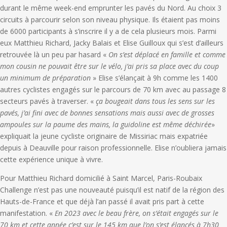
durant le même week-end emprunter les pavés du Nord. Au choix 3
circuits à parcourir selon son niveau physique. Ils étaient pas moins
de 6000 participants à s’inscrire il y a de cela plusieurs mois. Parmi
eux Matthieu Richard, Jacky Balais et Elise Guilloux qui s’est d’ailleurs
retrouvée là un peu par hasard «
On s’est déplacé en famille et comme
mon cousin ne pouvait être sur le vélo, j’ai pris sa place avec du coup
un minimum de préparation
» Elise s’élançait à 9h comme les 1400
autres cyclistes engagés sur le parcours de 70 km avec au passage 8
secteurs pavés à traverser. «
ça bougeait dans tous les sens sur les
pavés, j’ai fini avec de bonnes sensations mais aussi avec de grosses
ampoules sur la paume des mains, la guidoline est même déchirée
»
expliquait la jeune cycliste originaire de Missiriac mais expatriée
depuis à Deauville pour raison professionnelle. Elise n’oubliera jamais
cette expérience unique à vivre.
Pour Matthieu Richard domicilié à Saint Marcel, Paris-Roubaix
Challenge n’est pas une nouveauté puisqu’il est natif de la région des
Hauts-de-France et que déjà l’an passé il avait pris part à cette
manifestation. «
En 2023 avec le beau frère, on s’était engagés sur le
70 km et cette année c’est sur le 145 km que l’on s’est élancés à 7h30