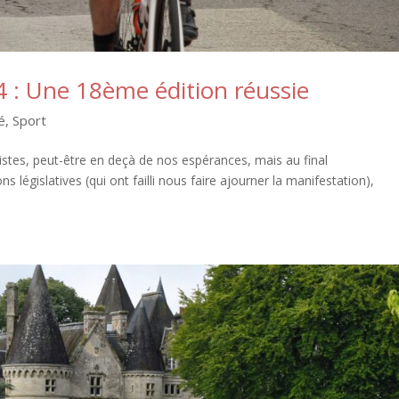
 : Une 18ème édition réussie
é
,
Sport
istes, peut-être en deçà de nos espérances, mais au final
ns législatives (qui ont failli nous faire ajourner la manifestation),