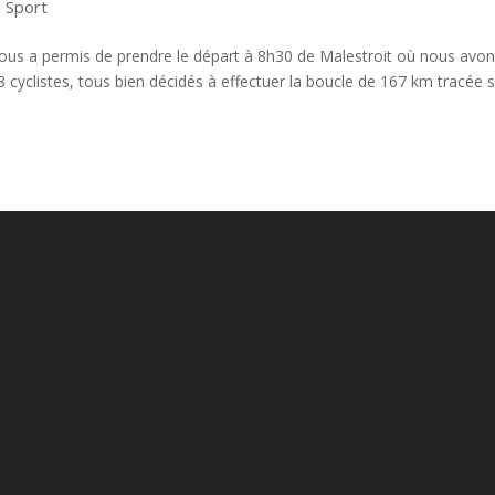
,
Sport
us a permis de prendre le départ à 8h30 de Malestroit où nous avo
cyclistes, tous bien décidés à effectuer la boucle de 167 km tracée 