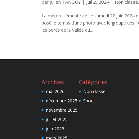
par
Julien TANGUY
|
Juil 2, 2024
|
Non classé
La météo clémente de ce samedi 22 juin 2024 no
posé le temps d’une photo avec le groupe des 18 
les bords de la Vallée du...
Archives
Catégories
mai 2026
Non classé
décembre 2025
Sport
novembre 2025
juillet 2025
juin 2025
mars 2025