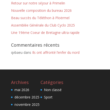
Retour sur notre séjour à Primelin
Nouvelle composition du bureau 2026
Beau succès du Téléthon à Ploërmel
Assemblée Générale du Club Cyclo 2025
Une 19ème Coeur de Bretagne ultra rapide
Commentaires récents
qvbaeu
dans
Ils ont affronté l’enfer du nord
Archives
Catégories
mai 2026
Non classé
décembre 2025
Sport
novembre 2025