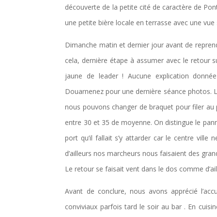
découverte de la petite cité de caractère de Pon
une petite bière locale en terrasse avec une vue
Dimanche matin et dernier jour avant de reprendr
cela, dernière étape à assumer avec le retour sur 
jaune de leader ! Aucune explication donn
Douarnenez pour une dernière séance photos. Le 
nous pouvons changer de braquet pour filer au p
entre 30 et 35 de moyenne. On distingue le pan
port qu’il fallait s’y attarder car le centre v
d’ailleurs nos marcheurs nous faisaient des grand
Le retour se faisait vent dans le dos comme d’aill
Avant de conclure, nous avons apprécié l’accu
conviviaux parfois tard le soir au bar . En cuisi