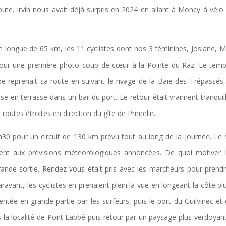
 route. Irvin nous avait déjà surpris en 2024 en allant à Moncy à vélo
e longue de 65 km, les 11 cyclistes dont nos 3 féminines, Josiane, M
st pour une première photo coup de cœur à la Pointe du Raz. Le tem
upe reprenait sa route en suivant le rivage de la Baie des Trépassés,
e en terrasse dans un bar du port. Le retour était vraiment tranquil
 routes étroites en direction du gîte de Primelin.
0 pour un circuit de 130 km prévu tout au long de la journée. Le s
ment aux prévisions météorologiques annoncées. De quoi motiver 
rande sortie. Rendez-vous était pris avec les marcheurs pour prend
vant, les cyclistes en prenaient plein la vue en longeant la côte pl
ntée en grande partie par les surfeurs, puis le port du Guilvinec et 
la localité de Pont Labbé puis retour par un paysage plus verdoyant