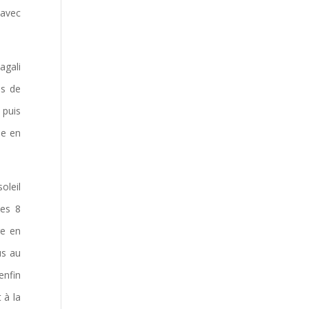
 avec
agali
ps de
 puis
le en
oleil
les 8
re en
us au
enfin
 à la