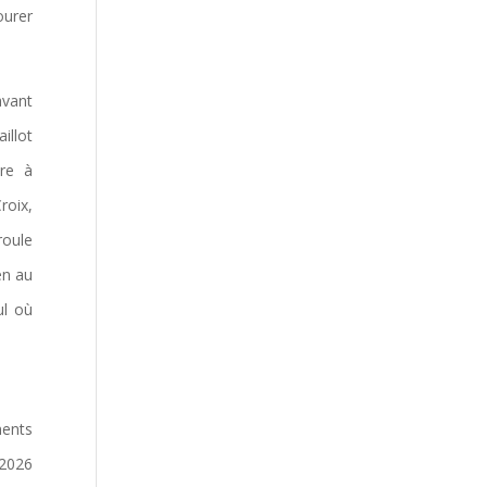
ourer
avant
illot
re à
roix,
roule
en au
ul où
ments
 2026