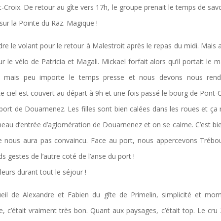
t-Croix. De retour au gîte vers 17h, le groupe prenait le temps de sav
 sur la Pointe du Raz. Magique !
e le volant pour le retour à Malestroit après le repas du midi. Mais 
le vélo de Patricia et Magali. Mickael forfait alors qu’il portait le ma
ée mais peu importe le temps presse et nous devons nous rend
ciel est couvert au départ à 9h et une fois passé le bourg de Pont-C
ort de Douarnenez. Les filles sont bien calées dans les roues et ça 
neau d’entrée d’aglomération de Douarnenez et on se calme. C’est bi
ille ne nous aura pas convaincu. Face au port, nous appercevons Trébo
s gestes de l’autre coté de l’anse du port !
eurs durant tout le séjour !
eil de Alexandre et Fabien du gîte de Primelin, simplicité et mo
ne, c’était vraiment très bon. Quant aux paysages, c’était top. Le cru