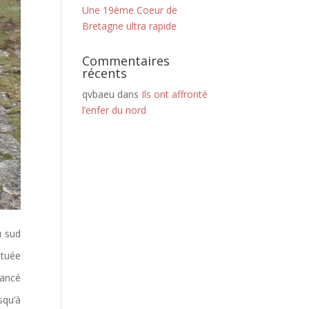
Une 19ème Coeur de
Bretagne ultra rapide
Commentaires
récents
qvbaeu
dans
Ils ont affronté
l’enfer du nord
u sud
ituée
lancé
squ’à