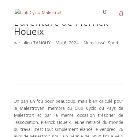
L’aventure de Pierrick
Houeix
par
Julien TANGUY
|
Mai 6, 2024
|
Non classé
,
Sport
Un pari un fou pour beaucoup, mais bien calculé pour
le Malestroyen, membre du Club Cyclo du Pays de
Malestroit et par la même occasion trésorier de
l’association. Pierrick Houeix, jeune retraité du monde
du travail s’est tout simplement élancé le vendredi 26
avril de Malestroit pour un périple de 6000 km à vélo