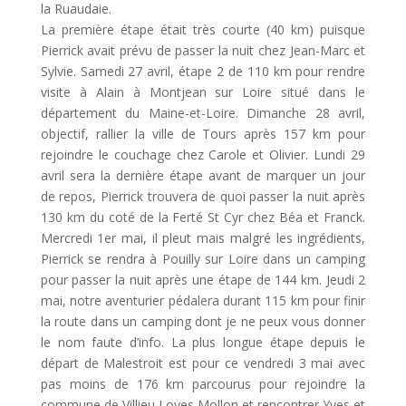
la Ruaudaie.
La première étape était très courte (40 km) puisque
Pierrick avait prévu de passer la nuit chez Jean-Marc et
Sylvie. Samedi 27 avril, étape 2 de 110 km pour rendre
visite à Alain à Montjean sur Loire situé dans le
département du Maine-et-Loire. Dimanche 28 avril,
objectif, rallier la ville de Tours après 157 km pour
rejoindre le couchage chez Carole et Olivier. Lundi 29
avril sera la dernière étape avant de marquer un jour
de repos, Pierrick trouvera de quoi passer la nuit après
130 km du coté de la Ferté St Cyr chez Béa et Franck.
Mercredi 1er mai, il pleut mais malgré les ingrédients,
Pierrick se rendra à Pouilly sur Loire dans un camping
pour passer la nuit après une étape de 144 km. Jeudi 2
mai, notre aventurier pédalera durant 115 km pour finir
la route dans un camping dont je ne peux vous donner
le nom faute d’info. La plus longue étape depuis le
départ de Malestroit est pour ce vendredi 3 mai avec
pas moins de 176 km parcourus pour rejoindre la
commune de Villieu Loyes Mollon et rencontrer Yves et