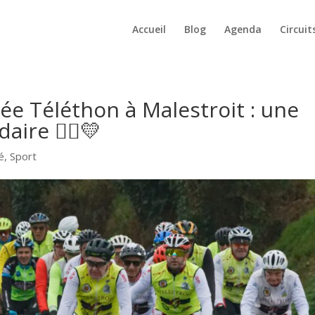
Accueil
Blog
Agenda
Circuit
ée Téléthon à Malestroit : une
aire 🚴‍♂️💛
é
,
Sport