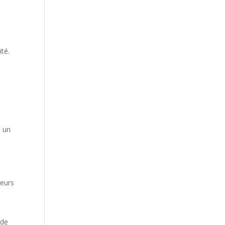
ité.
e un
heurs
ide