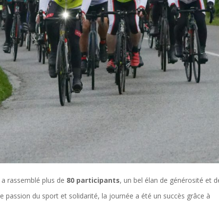
t a rassemblé plus de
80 participants
, un bel élan de générosité et d
re passion du sport et solidarité, la journée a été un succès grâce à