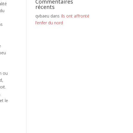
Commentaires
lité
récents
 du
qvbaeu
dans
Ils ont affronté
l’enfer du nord
ns
e
 peu
km ou
d,
oit.
.
et le