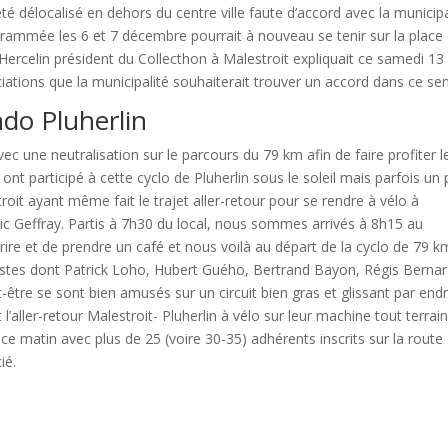
été délocalisé en dehors du centre ville faute d’accord avec la municipa
grammée les 6 et 7 décembre pourrait à nouveau se tenir sur la place
rcelin président du Collecthon à Malestroit expliquait ce samedi 13
iations que la municipalité souhaiterait trouver un accord dans ce se
do Pluherlin
c une neutralisation sur le parcours du 79 km afin de faire profiter l
nt participé à cette cyclo de Pluherlin sous le soleil mais parfois un
roit ayant même fait le trajet aller-retour pour se rendre à vélo à
éric Geffray. Partis à 7h30 du local, nous sommes arrivés à 8h15 au
crire et de prendre un café et nous voilà au départ de la cyclo de 79 
étistes dont Patrick Loho, Hubert Guého, Bertrand Bayon, Régis Bernar
-être se sont bien amusés sur un circuit bien gras et glissant par endr
l’aller-retour Malestroit- Pluherlin à vélo sur leur machine tout terrain
ce matin avec plus de 25 (voire 30-35) adhérents inscrits sur la route 
ié.