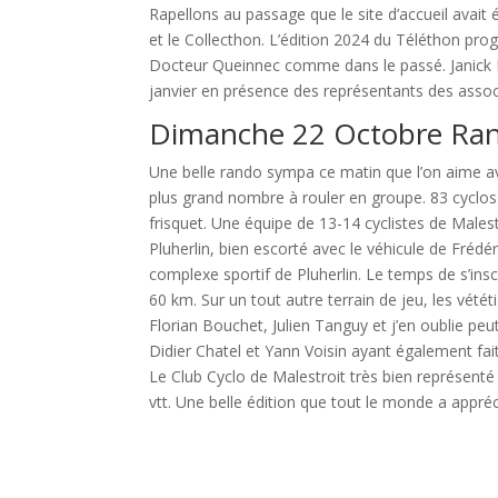
Rapellons au passage que le site d’accueil avait 
et le Collecthon. L’édition 2024 du Téléthon pro
Docteur Queinnec comme dans le passé. Janick He
janvier en présence des représentants des assoc
Dimanche 22 Octobre Ran
Une belle rando sympa ce matin que l’on aime ave
plus grand nombre à rouler en groupe. 83 cyclos o
frisquet. Une équipe de 13-14 cyclistes de Malest
Pluherlin, bien escorté avec le véhicule de Fréd
complexe sportif de Pluherlin. Le temps de s’ins
60 km. Sur un tout autre terrain de jeu, les vét
Florian Bouchet, Julien Tanguy et j’en oublie peut
Didier Chatel et Yann Voisin ayant également fait 
Le Club Cyclo de Malestroit très bien représenté 
vtt. Une belle édition que tout le monde a appréc