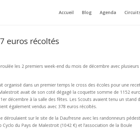
Accueil
Blog
Agenda
Circuit
7 euros récoltés
 déroulée les 2 premiers week-end du mois de décembre avec plusieurs
it organisé dans un premier temps le cross des écoles pour une rece
 Malestroit avait de son coté dégagé la coquette somme de 1152 eur
 1er décembre à la salle des fêtes. Les Scouts avaient tenu un stand 
aient également vendus avec 378 euros récoltés.
 déroulaient sur le site de la Daufresne avec les randonneurs pédes
lub Cyclo du Pays de Malestroit (1042 €) et l’association de la Boule