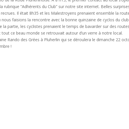
a rubrique “Adhérents du Club” sur notre site internet. Belles surprise
 recrues. Il était 8h35 et les Malestroyens prenaient ensemble la rout
ù nous faisions la rencontre avec la bonne quinzaine de cyclos du club
 la partie, les cyclistes prenaient le temps de bavarder sur des route
0 et tout ce beau monde se retrouvait autour d’un verre à notre local.
ine Rando des Grées à Pluherlin qui se déroulera le dimanche 22 oct
ombre !