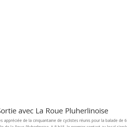
rtie avec La Roue Pluherlinoise
 appréciée de la cinquantaine de cyclistes réunis pour la balade de 
o de la Roue Pluherlinoise. A 8 h15, le premier contact au local s’opé