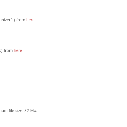
ganizer(s) from
here
(s) from
here
um file size: 32 Mo.